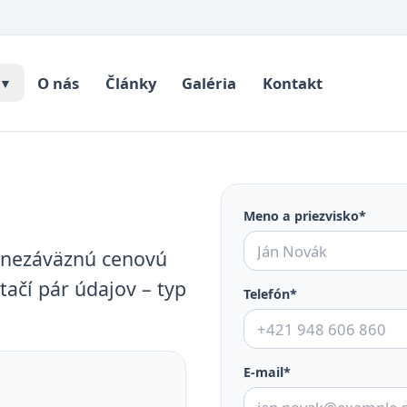
O nás
Články
Galéria
Kontakt
▼
Meno a priezvisko*
m nezáväznú cenovú
tačí pár údajov – typ
Telefón*
E-mail*