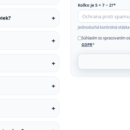
Koľko je 5 + 7 − 2?*
viek?
Jednoduchá kontrolná otázka
Súhlasím so spracovaním o
GDPR
*