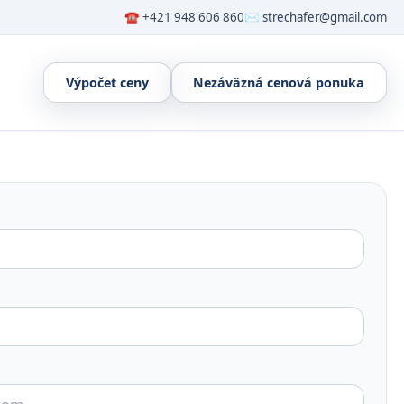
☎ +421 948 606 860
✉ strechafer@gmail.com
Výpočet ceny
Nezáväzná cenová ponuka